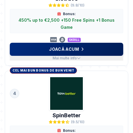
(9.8/10)
Bonus:
450% up to €2,500 +150 Free Spins +1 Bonus
Game
SKRILL
JOACĂ ACUM
Mai multe info
CEL MAI BUN BONUS DE BUN VENIT
DE CE NE PLACE
RTP: 97%
Min Deposit: €10
Payout speed: 1-3 hours
4
Casino Games: 7000+
BINE DE ȘTIUT
SpinBetter
Wagering: Bonus x40
(9.5/10)
Bonus: