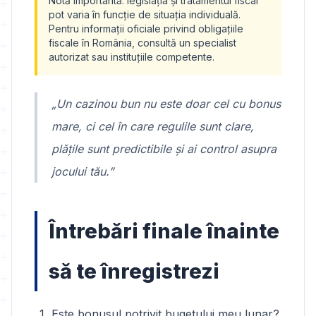
Notă importantă: legislația și tratamentul fiscal
pot varia în funcție de situația individuală.
Pentru informații oficiale privind obligațiile
fiscale în România, consultă un specialist
autorizat sau instituțiile competente.
„Un cazinou bun nu este doar cel cu bonus
mare, ci cel în care regulile sunt clare,
plățile sunt predictibile și ai control asupra
jocului tău.”
Întrebări finale înainte
să te înregistrezi
Este bonusul potrivit bugetului meu lunar?