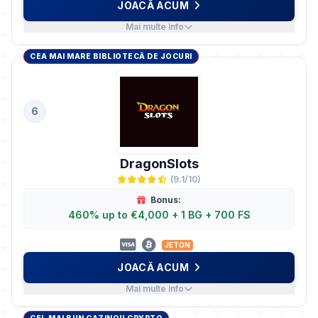
JOACĂ ACUM
Mai multe info
CEA MAI MARE BIBLIOTECĂ DE JOCURI
DE CE NE PLACE
RTP: 97%
Min Deposit: €5
Payout speed: 1-3 hours
6
Casino Games: 4000+
BINE DE ȘTIUT
DragonSlots
Limited crypto options
(9.1/10)
Bonus:
460% up to €4,000 + 1 BG + 700 FS
JETON
JOACĂ ACUM
Mai multe info