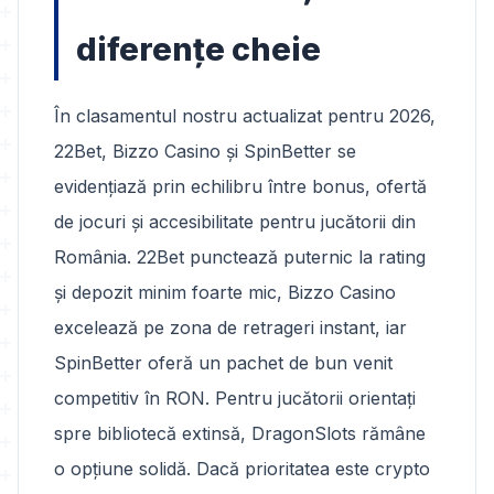
diferențe cheie
În clasamentul nostru actualizat pentru 2026,
22Bet, Bizzo Casino și SpinBetter se
evidențiază prin echilibru între bonus, ofertă
de jocuri și accesibilitate pentru jucătorii din
România. 22Bet punctează puternic la rating
și depozit minim foarte mic, Bizzo Casino
excelează pe zona de retrageri instant, iar
SpinBetter oferă un pachet de bun venit
competitiv în RON. Pentru jucătorii orientați
spre bibliotecă extinsă, DragonSlots rămâne
o opțiune solidă. Dacă prioritatea este crypto