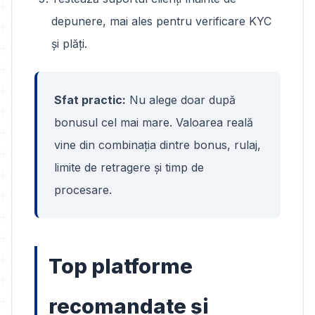
depunere, mai ales pentru verificare KYC
și plăți.
Sfat practic:
Nu alege doar după
bonusul cel mai mare. Valoarea reală
vine din combinația dintre bonus, rulaj,
limite de retragere și timp de
procesare.
Top platforme
recomandate și