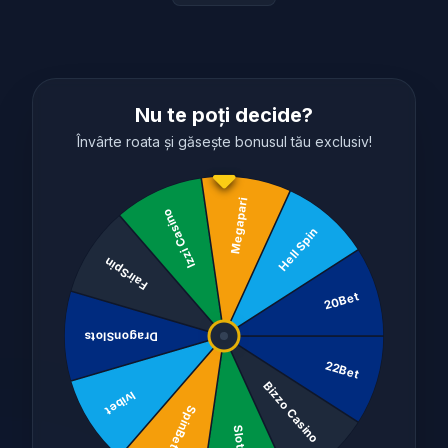
Nu te poți decide?
Învârte roata și găsește bonusul tău exclusiv!