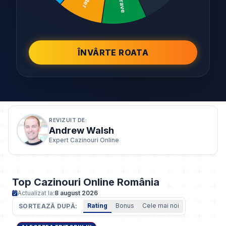
ÎNVÂRTE ROATA
REVIZUIT DE:
Andrew Walsh
Expert Cazinouri Online
Top Cazinouri Online România
Actualizat la:
8 august 2026
Rating
Bonus
Cele mai noi
SORTEAZĂ DUPĂ: