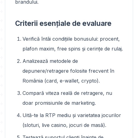
brandului.
Criterii esențiale de evaluare
Verifică întâi condițiile bonusului: procent,
plafon maxim, free spins și cerințe de rulaj.
Analizează metodele de
depunere/retragere folosite frecvent în
România (card, e-wallet, crypto).
Compară viteza reală de retragere, nu
doar promisiunile de marketing.
Uită-te la RTP mediu și varietatea jocurilor
(sloturi, live casino, jocuri de masă).
Testează suportul clienți înainte de