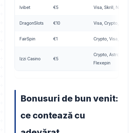
Ivibet
€5
Visa, Skrill, Neteller
DragonSlots
€10
Visa, Crypto, Jeton
FairSpin
€1
Crypto, Visa, Skrill
Crypto, AstroPay,
Izzi Casino
€5
Flexepin
Bonusuri de bun venit:
ce contează cu
adevărat