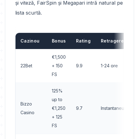
și viteză, FairSpin și Megapari intră natural pe
lista scurtă.
Cazinou
Bonus
Rating
Retragere
Pu
€1,500
Al
22Bet
+ 150
9.9
1-24 ore
Ed
FS
125%
up to
Ce
Bizzo
€1,250
9.7
Instantaneu
Ca
Casino
+ 125
N
FS