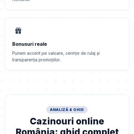
Bonusuri reale
Punem accent pe valoare, cerințe de rulaj și
transparența promoțiilor.
ANALIZĂ & GHID
Cazinouri online
România: ghid complet