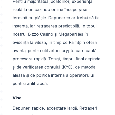
Pentru majoritatea jucătorilor, experiența
reală la un cazinou online începe și se
termină cu plățile. Depunerea ar trebui să fie
instantă, iar retragerea predictibilă. În topul
nostru, Bizzo Casino și Megapari ies în
evidență la viteză, în timp ce FairSpin oferă
avantaj pentru utilizatorii crypto care caută
procesare rapidă. Totuși, timpul final depinde
și de verificarea contului (KYC), de metoda
aleasă și de politica internă a operatorului
pentru antifraudă.
Visa
Depuneri rapide, acceptare largă. Retrageri