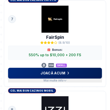
CEL MAI BUN CAZINOU CRYPTO
DE CE NE PLACE
RTP: 96%
Min Deposit: €10
Payout speed: 1-24 hours
7
Casino Games: 8000+
BINE DE ȘTIUT
FairSpin
Withdrawal processing can be slow
(8.9/10)
Bonus:
550% up to $10,000 + 200 FS
SKRILL
JOACĂ ACUM
Mai multe info
CEL MAI BUN CAZINOU MOBIL
DE CE NE PLACE
RTP: 97%
Min Deposit: €1
Payout speed: Under 1 hour
8