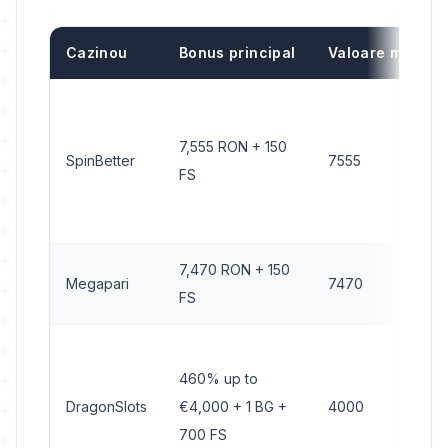
Cazinou
Bonus principal
Valoare max.
7,555 RON + 150
SpinBetter
7555
FS
7,470 RON + 150
Megapari
7470
FS
460% up to
DragonSlots
€4,000 + 1 BG +
4000
700 FS