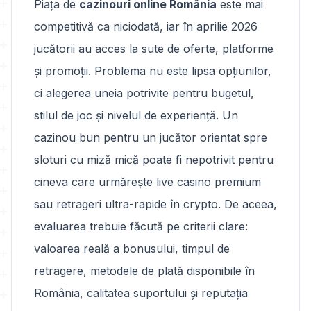
Piața de
cazinouri online România
este mai
competitivă ca niciodată, iar în aprilie 2026
jucătorii au acces la sute de oferte, platforme
și promoții. Problema nu este lipsa opțiunilor,
ci alegerea uneia potrivite pentru bugetul,
stilul de joc și nivelul de experiență. Un
cazinou bun pentru un jucător orientat spre
sloturi cu miză mică poate fi nepotrivit pentru
cineva care urmărește live casino premium
sau retrageri ultra-rapide în crypto. De aceea,
evaluarea trebuie făcută pe criterii clare:
valoarea reală a bonusului, timpul de
retragere, metodele de plată disponibile în
România, calitatea suportului și reputația