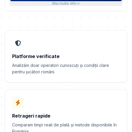
Mai multe info
DE CE NE PLACE
RTP: 96%
Min Deposit: €1
Payout speed: 1-24 hours
Casino Games: 5000+
BINE DE ȘTIUT
Platforme verificate
Limited table game selection
Analizăm doar operatori cunoscuți și condiții clare
pentru jucători români.
Retrageri rapide
Comparam timpi reali de plată și metode disponibile în
România.