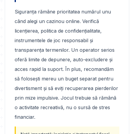
Siguranța rămâne prioritatea numărul unu
când alegi un cazinou online. Verifică
licențierea, politica de confidențialitate,
instrumentele de joc responsabil și
transparența termenilor. Un operator serios
oferă limite de depunere, auto-excludere și
acces rapid la suport. În plus, recomandăm
să folosești mereu un buget separat pentru
divertisment și să eviți recuperarea pierderilor
prin mize impulsive. Jocul trebuie să rămână
o activitate recreativă, nu o sursă de stres
financiar.