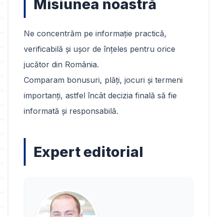
Misiunea noastră
Ne concentrăm pe informație practică,
verificabilă și ușor de înțeles pentru orice
jucător din România.
Comparam bonusuri, plăți, jocuri și termeni
importanți, astfel încât decizia finală să fie
informată și responsabilă.
Expert editorial